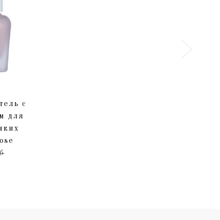
тель с
м для
мких
ose
б