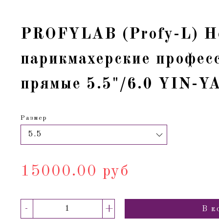
PROFYLAB (Profy-L) 
парикмахерские профес
прямые 5.5"/6.0 YIN-
Размер
15000.00 руб
-
+
В к