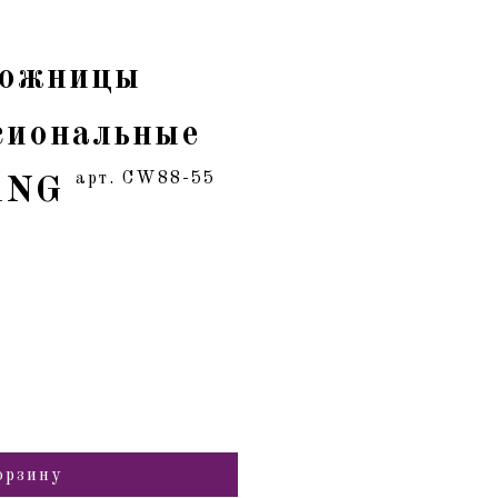
Ножницы
сиональные
арт. CW88-55
YANG
орзину