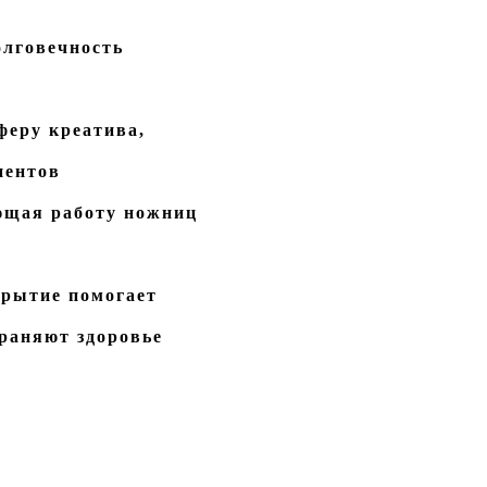
олговечность
феру креатива,
иентов
ющая работу ножниц
крытие помогает
храняют здоровье