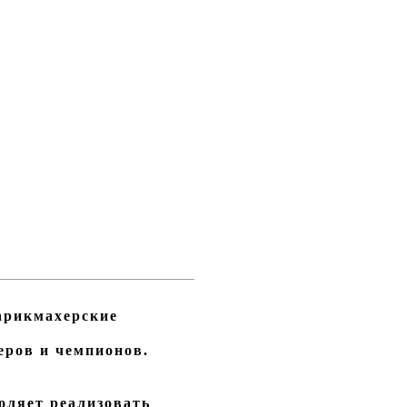
арикмахерские
еров и чемпионов.
оляет реализовать