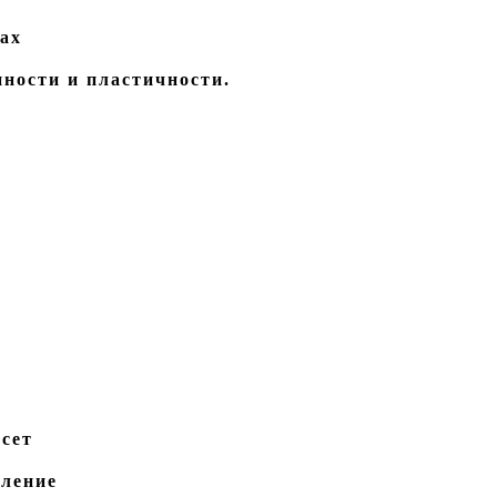
ах
нности и пластичности.
сет
ыление